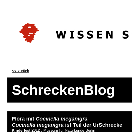
<< zurück
SchreckenBlog
Flora mit
Cocinella meganigra
Cocinella meganigra
ist Teil der UrSchrecke
Kinderfest
2012
. Museum für Naturkunde Berlin