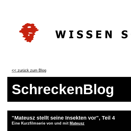
<< zurück zum Blog
SchreckenBlog
"Mateusz stellt seine Insekten vor", Teil 4
Eine Kurzfilmserie von und mit
Mateusz