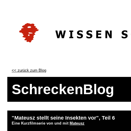
<< zurück zum Blog
SchreckenBlog
"Mateusz stellt seine Insekten vor", Teil 6
Eine Kurzfilmserie von und mit
Mateusz