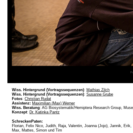
Fo
Wiss. Hintergrund (Vortragssequenzen)
:
Mathias Zilch
Wiss. Hintergrund (Vortragssequenzen)
:
Susanne Grube
Fotos
:
Christian Rudat
Assistenz:
Maximilian (Max) Werner
Wiss. Beratung
: AG Biosystematik/Hemiptera Research Group, Museu
Konzept
:
Dr. Katinka Pantz
SchreckenPaten:
Florian, Felix Nico, Judith, Raja, Valentin, Joanna (Jojo), Jannik, Eri
Max, Mattes, Simon und Tim