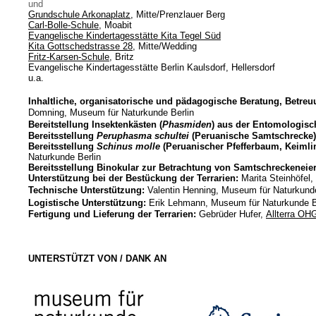
und
Grundschule Arkonaplatz
, Mitte/Prenzlauer Berg
Carl-Bolle-Schule
, Moabit
Evangelische Kindertagesstätte Kita Tegel Süd
Kita Gottschedstrasse 28
, Mitte/Wedding
Fritz-Karsen-Schule
, Britz
Evangelische Kindertagesstätte Berlin Kaulsdorf, Hellersdorf
u.a.
Inhaltliche, organisatorische und pädagogische Beratung, Betre
Domning, Museum für Naturkunde Berlin
Bereitstellung Insektenkästen (
Phasmiden
) aus der Entomologi
Bereitsstellung
Peruphasma schultei
(Peruanische Samtschrecke
Bereitsstellung
Schinus molle
(Peruanischer Pfefferbaum, Keim
Naturkunde Berlin
Bereitsstellung
Binokular zur Betrachtung von Samtschreckeneier
Unterstützung bei der Bestückung der Terrarien:
Marita Steinhöfel
Technische Unterstützung:
Valentin Henning, Museum für Naturkunde
Logistische Unterstützung:
Erik Lehmann, Museum für Naturkunde B
Fertigung und Lieferung der Terrarien:
Gebrüder Hufer,
Allterra OH
UNTERSTÜTZT VON / DANK AN