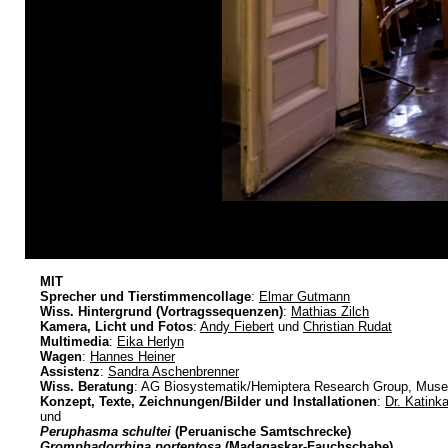
MIT
Sprecher und Tierstimmencollage
:
Elmar Gutmann
Wiss. Hintergrund (Vortragssequenzen)
:
Mathias Zilch
Kamera, Licht und Fotos
:
Andy Fiebert
und
Christian Rudat
Multimedia
:
Eika Herlyn
Wagen
:
Hannes Heiner
Assistenz
:
Sandra Aschenbrenner
Wiss. Beratung
: AG Biosystematik/Hemiptera Research Group, Museu
Konzept, Texte, Zeichnungen/Bilder und Installationen
:
Dr. Katink
und
Peruphasma schultei
(Peruanische Samtschrecke)
Gromphadorrhina portentosa
(
Madagaskar-Fauchschabe
)