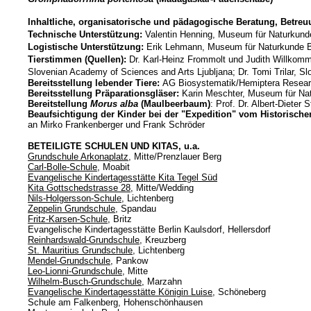
Inhaltliche, organisatorische und pädagogische Beratung, Betre
Technische Unterstützung:
Valentin Henning, Museum für Naturkunde
Logistische Unterstützung:
Erik Lehmann, Museum für Naturkunde B
Tierstimmen (Quellen):
Dr. Karl-Heinz Frommolt und Judith Willkomm
Slovenian Academy of Sciences and Arts Ljubljana; Dr. Tomi Trilar, Sl
Bereitsstellung lebender Tiere:
AG Biosystematik/Hemiptera Resear
Bereitsstellung Prä
parationsgläser:
Karin Meschter, Museum für Nat
Bereitstellung
Morus alba
(Maulbeerbaum)
: Prof. Dr. Albert-Diet
Beaufsichtigung der Kinder bei der "Expedition" vom Historischen
an Mirko Frankenberger und Frank Schröder
BETEILIGTE SCHULEN UND KITAS, u.a.
Grundschule Arkonaplatz
, Mitte/Prenzlauer Berg
Carl-Bolle-Schule
, Moabit
Evangelische Kindertagesstätte Kita Tegel Süd
Kita Gottschedstrasse 28
, Mitte/Wedding
Nils-Holgersson-Schule
, Lichtenberg
Zeppelin Grundschule
, Spandau
Fritz-Karsen-Schule
, Britz
Evangelische Kindertagesstätte Berlin Kaulsdorf, Hellersdorf
Reinhardswald-Grundschule
, Kreuzberg
St. Mauritius Grundschule
, Lichtenberg
Mendel-Grundschule
, Pankow
Leo-Lionni-Grundschule
, Mitte
Wilhelm-Busch-Grundschule
, Marzahn
Evangelische Kindertagesstätte Königin Luise
, Schöneberg
Schule am Falkenberg, Hohenschönhausen