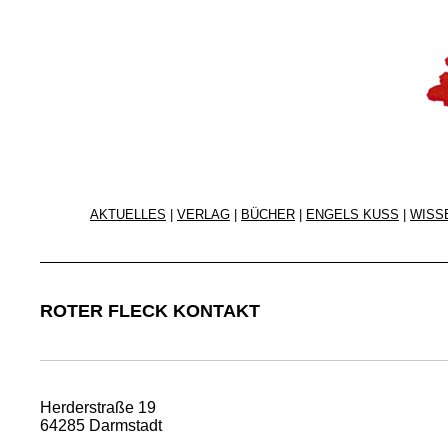
AKTUELLES
|
VERLAG
|
BÜCHER
|
ENGELS KUSS
|
WISS
ROTER FLECK KONTAKT
Herderstraße 19
64285 Darmstadt